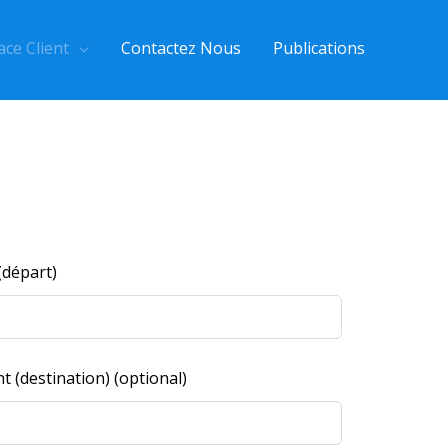
ace Client
Contactez Nous
Publications
(départ)
 (destination)
(optional)