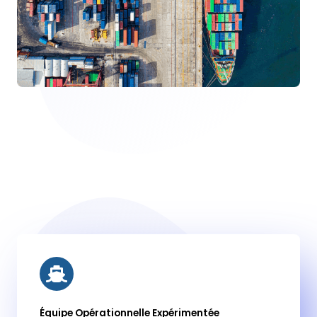
Nos MOYENS
Équipe Opérationnelle Expérimentée