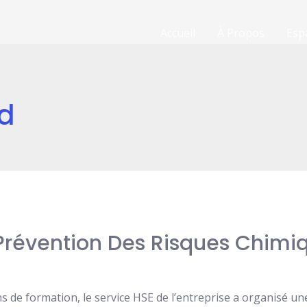
Accueil
À Propos
Esp
d
Prévention Des Risques Chimi
ns de formation, le service HSE de l’entreprise a organisé u